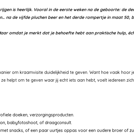
ijgen is heerlijk. Vooral in de eerste weken na de geboorte: de 
n… na de vijfde pluchen beer en het derde rompertje in maat 50, be
aar omdat je merkt dat je behoefte hebt aan praktische hulp, éch
 manier om kraamvisite duidelijkheid te geven. Want hoe vaak hoor j
 helpt om te geven waar jij echt iets aan hebt, voelt iedereen zich 
rofiele doeken, verzorgingsproducten.
, babyfotoshoot, of draagconsult.
et snacks, of een paar uurtjes oppas voor een oudere broer of zu