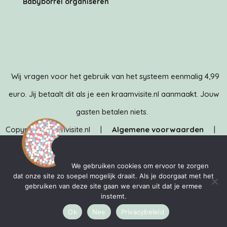
Babyborrel organiseren
Wij vragen voor het gebruik van het systeem eenmalig 4,99
euro. Jij betaalt dit als je een kraamvisite.nl aanmaakt. Jouw
gasten betalen niets.
Copyright Kraamvisite.nl |
Algemene voorwaarden
|
Privacybeleid
| Kraamvisite.nl is ontwikkeld door het team
van
MediaMere
&
TechMere
We gebruiken cookies om ervoor te zorgen
dat onze site zo soepel mogelijk draait. Als je doorgaat met het
gebruiken van deze site gaan we ervan uit dat je ermee
instemt.
Kraamvisite.nl is een handelsnaam van MediaMere BV. KvK:
Ok
Nee
Privacybeleid
83298827 Almere | BTW: NL862819428B01