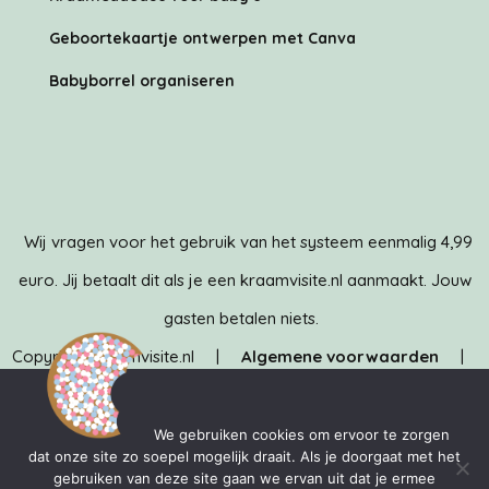
Geboortekaartje ontwerpen met Canva
Babyborrel organiseren
Wij vragen voor het gebruik van het systeem eenmalig 4,99
euro. Jij betaalt dit als je een kraamvisite.nl aanmaakt. Jouw
gasten betalen niets.
Copyright Kraamvisite.nl |
Algemene voorwaarden
|
Privacybeleid
| Kraamvisite.nl is ontwikkeld door het team
van
MediaMere
&
TechMere
We gebruiken cookies om ervoor te zorgen
dat onze site zo soepel mogelijk draait. Als je doorgaat met het
gebruiken van deze site gaan we ervan uit dat je ermee