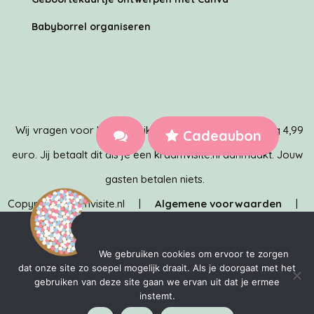
Babyborrel organiseren
Wij vragen voor het gebruik van het systeem eenmalig 4,99
Cadeaubon
euro. Jij betaalt dit als je een kraamvisite.nl aanmaakt. Jouw
gasten betalen niets.
Copyright Kraamvisite.nl |
Algemene voorwaarden
|
Privacybeleid
| Kraamvisite.nl is ontwikkeld door het team
van
MediaMere
&
TechMere
We gebruiken cookies om ervoor te zorgen
dat onze site zo soepel mogelijk draait. Als je doorgaat met het
gebruiken van deze site gaan we ervan uit dat je ermee
instemt.
Kraamvisite.nl is een handelsnaam van MediaMere BV. KvK: