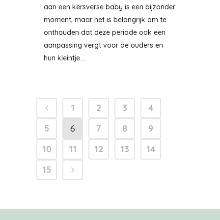
aan een kersverse baby is een bijzonder
moment, maar het is belangrijk om te
onthouden dat deze periode ook een
aanpassing vergt voor de ouders en
hun kleintje....
1
2
3
4
5
6
7
8
9
10
11
12
13
14
15