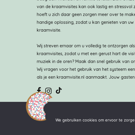
van de kraamvisites kan ook lastig en stressvol 
hoeft u zich daar geen zorgen meer over te make
handige oplossing, zodat u kan genieten van u
kraamvisite.
Wij streven ernaar om u volledig te ontzorgen a
kraamvisites, zodat u met een gerust hart de visi
muziek in de oren? Maak dan snel gebruik van on
Wij vragen voor het gebruik van het systeem eenma
als je een kraamvisite.nl aanmaakt. Jouw gasten 
Wij vragen voor het gebruik van het sy
We gebruiken cookies om ervoor te zorgen 
Copyright Kraamvisite.nl |
Algemene vo
Kraamvisite.nl i