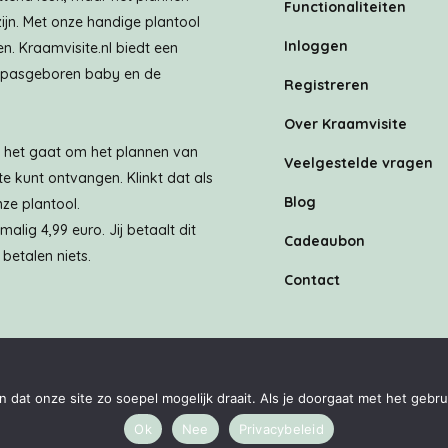
Functionaliteiten
zijn. Met onze handige plantool
Inloggen
n. Kraamvisite.nl biedt een
w pasgeboren baby en de
Registreren
Over Kraamvisite
ls het gaat om het plannen van
Veelgestelde vragen
te kunt ontvangen. Klinkt dat als
Blog
ze plantool.
lig 4,99 euro. Jij betaalt dit
Cadeaubon
betalen niets.
Contact
steem eenmalig 4,99 euro. Jij betaalt dit als je een kraamvisite.
dat onze site zo soepel mogelijk draait. Als je doorgaat met het gebru
orwaarden
|
Privacybeleid
| Kraamvisite.nl is ontwikkel
Ok
Nee
Privacybeleid
s een handelsnaam van MediaMere BV. KvK: 83298827 Almere | BT