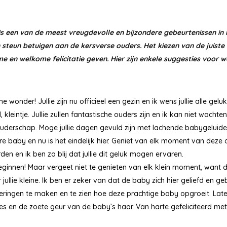
en van de meest vreugdevolle en bijzondere gebeurtenissen in het 
 steun betuigen aan de kersverse ouders. Het kiezen van de juist
 en welkome felicitatie geven. Hier zijn enkele suggesties voor wa
ne wonder! Jullie zijn nu officieel een gezin en ik wens jullie alle gel
kleintje. Jullie zullen fantastische ouders zijn en ik kan niet wach
t ouderschap. Moge jullie dagen gevuld zijn met lachende babygelui
 baby en nu is het eindelijk hier. Geniet van elk moment van deze on
n en ik ben zo blij dat jullie dit geluk mogen ervaren.
eginnen! Maar vergeet niet te genieten van elk klein moment, want 
jullie kleine. Ik ben er zeker van dat de baby zich hier geliefd en g
neringen te maken en te zien hoe deze prachtige baby opgroeit. La
jes en de zoete geur van de baby’s haar. Van harte gefeliciteerd met