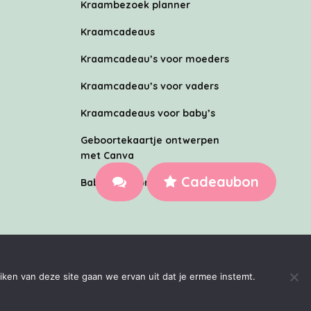
Kraambezoek planner
Kraamcadeaus
Kraamcadeau’s voor moeders
Kraamcadeau’s voor vaders
Kraamcadeaus voor baby’s
Geboortekaartje ontwerpen
met Canva
Cadeaubon
Babyborrel organiseren
nl aanmaakt. Jouw gasten betalen niets.
iken van deze site gaan we ervan uit dat je ermee instemt.
d door het team van
MediaMere
&
TechMere
W: NL862819428B01